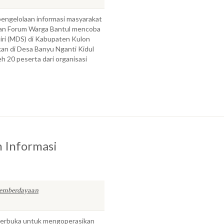
engelolaan informasi masyarakat
t dan Forum Warga Bantul mencoba
ri (MDS) di Kabupaten Kulon
an di Desa Banyu Nganti Kidul
eh 20 peserta dari organisasi
n Informasi
emberdayaan
 terbuka untuk mengoperasikan