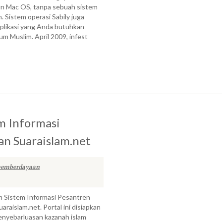
un Mac OS, tanpa sebuah sistem
. Sistem operasi Sabily juga
aplikasi yang Anda butuhkan
um Muslim. April 2009, infest
m Informasi
an Suaraislam.net
pemberdayaan
m Sistem Informasi Pesantren
araislam.net. Portal ini disiapkan
enyebarluasan kazanah islam