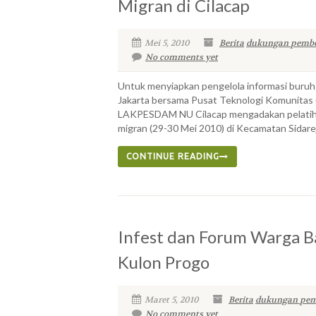
Migran di Cilacap
Mei 5, 2010
Berita
dukungan pemb
No comments yet
Untuk menyiapkan pengelola informasi buruh 
Jakarta bersama Pusat Teknologi Komunitas
LAKPESDAM NU Cilacap mengadakan pelatiha
migran (29-30 Mei 2010) di Kecamatan Sidare
CONTINUE READING
Infest dan Forum Warga B
Kulon Progo
Maret 5, 2010
Berita
dukungan pem
No comments yet