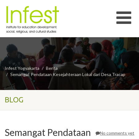
Infest Yogyakarta
Berita
Semangat Pendataan Kesejahteraan Lokal dari Desa Tracap
BLOG
Semangat Pendataan
No comments yet